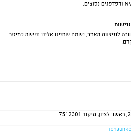
N
ודפדפנים
נפוצים.
נגישות
ורה
לנגישות
האתר,
נשמח
שתפנו
אלינו
ונעשה
כמיטב
דם.
2
ראשון
לציון,
מיקוד
7512301
ichsunk