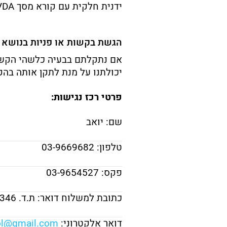
ידנית
חלקית
עם
קורא
מסך
VDA
הגשת
בקשות
או
פניות
בנושא
אם
נתקלתם
בבעיה
כלשהי
הקש
יכולתנו
על
מנת
לתקן
אותה
בהק
פרטי
רכז
נגישות:
שם:
יואב
טלפון: ‎
9669682
03-
פקס: ‎
9654527
03-
כתובת
למשלוח
דואר:
ת.
ד.
346,
דואר
אלקטרוני:
com
gmail.
ol@