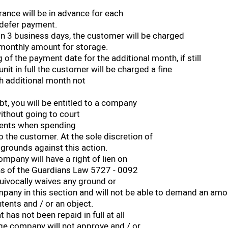
rance will be in advance for each
 defer payment.
hin 3 business days, the customer will be charged
 monthly amount for storage.
 of the payment date for the additional month, if still
it in full the customer will be charged a fine
h additional month not
bt, you will be entitled to a company
ithout going to court
ntents when spending
o the customer. At the sole discretion of
 grounds against this action.
ompany will have a right of lien on
ns of the Guardians Law 5727 - 0092
ivocally waives any ground or
mpany in this section and will not be able to demand an am
ents and / or an object.
 has not been repaid in full at all
ge company will not approve and / or