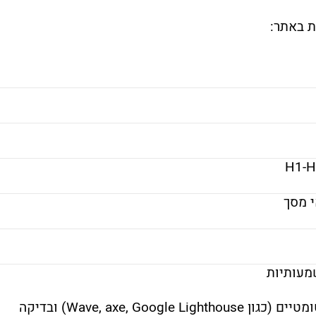
ת
באתר:
H1-
H
י
מסך
עותיות
מטיים (
כגון
Lighthouse)
Google
axe,
Wave,
ובדיקה