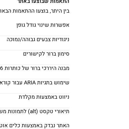
התאמות
שבוצעו
באתר
בין
היתר,
בוצעו
ההתאמות
הבאו
אפשרות
שינוי
גודל
גופן
ניגודיות
צבעים
גבוהה/
נמוכה
סימון
ברור
לקישורים
מבנה
היררכי
ברור
של
כותרות
6
שימוש
בתגיות
ARIA
עבור
קורא
ניווט
באמצעות
מקלדת
תיאורי
טקסט (
alt)
לתמונות
משמ
האתר
נבדק
באמצעות
כלים
אוטו