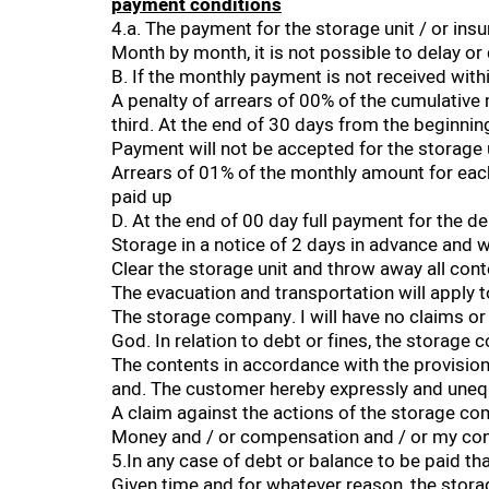
payment conditions
4.a. The payment for the storage unit / or insu
Month by month, it is not possible to delay or
B. If the monthly payment is not received wit
A penalty of arrears of 00% of the cumulative
third. At the end of 30 days from the beginning
Payment will not be accepted for the storage un
Arrears of 01% of the monthly amount for eac
paid up
D. At the end of 00 day full payment for the de
Storage in a notice of 2 days in advance and w
Clear the storage unit and throw away all co
The evacuation and transportation will apply t
The storage company. I will have no claims or
God. In relation to debt or fines, the storage c
The contents in accordance with the provisio
and. The customer hereby expressly and unequ
A claim against the actions of the storage co
Money and / or compensation and / or my cont
5.In any case of debt or balance to be paid that
Given time and for whatever reason, the stora