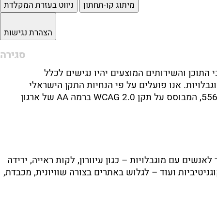
מיתוג קו-תחתון
ניווט בעזרת המקלדת
הצהרת נגישות
סגירה
י
התוכן
והשירותים
המוצעים
יהיו
נגישים
לכלל
גבלויות.
אנו
פועלים
על
פי
הנחיות
התקן
הישראלי
556
המבוסס
על
תקן
2.0
WCAG
ברמה
AA
של
ארגון
לאנשים
עם
מוגבלויות –
כגון
עיוורון,
לקות
ראייה,
ירידה
גניטיביות
ועוד –
לגלוש
באתרים
בצורה
שוויונית,
מכבדת,