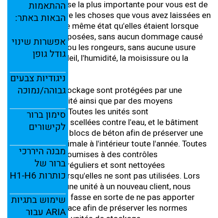
stockage, la chose la plus importante pour vous est de
ההתאמות
pouvoir reprendre les choses que vous avez laissées en
הבאות
באתר:
stockage dans le même état qu'elles étaient lorsque
vous les avez déposées, sans aucun dommage causé
אפשרות
שינוי
par les insectes ou les rongeurs, sans aucune usure
גודל
גופן
causée par le soleil, l'humidité, la moisissure ou la
saleté.
ניגודיות
צבעים
גבוהה/
נמוכה
Nos unités de stockage sont protégées par une
société de sécurité ainsi que par des moyens
technologiques. Toutes les unités sont
סימון
ברור
hermétiquement scellées contre l'eau, et le bâtiment
לקישורים
entier est fait de blocs de béton afin de préserver une
température optimale à l'intérieur toute l'année. Toutes
מבנה
היררכי
les unités sont soumises à des contrôles
ברור
של
antiparasitaires réguliers et sont nettoyées
כותרות
H6
H1-
régulièrement lorsqu'elles ne sont pas utilisées. Lors
de la location d'une unité à un nouveau client, nous
veillons à ce qu'il fasse en sorte de ne pas apporter
שימוש
בתגיות
d'aliments sur place afin de préserver les normes
ARIA
עבור