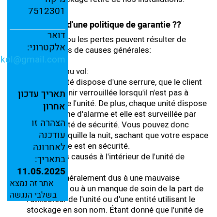
7512301
Disposez-vous d'une politique de garantie ??
דואר
Les dommages ou les pertes peuvent résulter de
אלקטרוני:
quatre catégories de causes générales:
nkol@
gmail.
com
Effraction ou vol:
Chaque unité dispose d'une serrure, que le client
doit maintenir verrouillée lorsqu'il n'est pas à
תאריך
עדכון
l'intérieur de l'unité. De plus, chaque unité dispose
אחרון
d'un système d'alarme et elle est surveillée par
הצהרה
זו
notre société de sécurité. Vous pouvez donc
עודכנה
dormir tranquille la nuit, sachant que votre espace
de stockage est en sécurité.
לאחרונה
Dommages causés à l'intérieur de l'unité de
בתאריך:
stockage
11.05.2025
Ils sont généralement dus à une mauvaise
אתר זה נמצא
disposition ou à un manque de soin de la part de
בשלבי הנגשה
l'utilisateur de l'unité ou d'une entité utilisant le
stockage en son nom. Étant donné que l'unité de