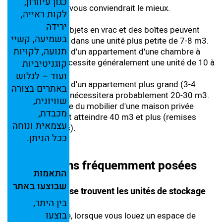
כגון
עיוורון,
de stockage qui vous conviendrait le mieux.
לקות
ראייה,
ירידה
Quelques objets en vrac et des boîtes peuvent
בשמיעה,
קשיי
être placés dans une unité plus petite de 7-8 m3.
תנועה,
לקויות
Le mobilier d'un appartement d'une chambre à
coucher nécessite généralement une unité de 10 à
קוגניטיביות
15 m3.
ועוד –
לגלוש
Le mobilier d'un appartement plus grand (3-4
באתרים
בצורה
chambres) nécessitera probablement 20-30 m3.
שוויונית,
Le stockage du mobilier d'une maison privée
מכבדת,
entière peut atteindre 40 m3 et plus (remises
עצמאית
ונוחה
applicables).
ככל
הניתן.
Questions fréquemment posées
התאמות
שבוצעו
באתר
Le bâtiment où se trouvent les unités de stockage
est-il protégé?
בין
היתר,
בוצעו
En fin de compte, lorsque vous louez un espace de