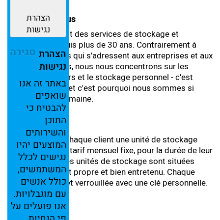
הצהרת
A propos de nous
נגישות
Ichsun Kol fournit des services de stockage et
d'archivage depuis plus de 30 ans. Contrairement à
סגירה
הצהרת
d'autres sociétés qui s'adressent aux entreprises et aux
נגישות
grands entrepôts, nous nous concentrons sur les
clients particuliers et le stockage personnel - c'est
באתר
זה
אנו
notre spécialité, et c'est pourquoi nous sommes si
שואפים
bons dans ce domaine.
להבטיח
כי
התוכן
Nos services
והשירותים
Nous offrons à chaque client une unité de stockage
המוצעים
יהיו
personnelle à un tarif mensuel fixe, pour la durée de leur
נגישים
לכלל
besoin. Toutes les unités de stockage sont situées
המשתמשים,
dans un bâtiment propre et bien entretenu. Chaque
כולל
אנשים
unité est privée et verrouillée avec une clé personnelle.
עם
מוגבלויות.
אנו
פועלים
על
Tarification
פי
הנחיות