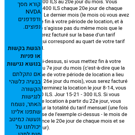
pour un prix de 400 ILS au 20e jour du mois. Vous
קורא
מסך
serez facturé de 400 ILS chaque 20e jour de chaque
NVDA
mois consécutif. Le dernier mois (le mois où vous avez
ודפדפנים
décidé de mettre fin à votre période de location, et à
נפוצים.
condition qu'il ne s'agisse pas du même mois que le
premier), vous serez facturé sur la base d'un tarif
hebdomadaire, qui correspond au quart de votre tarif
הגשת
בקשות
mensuel habituel.
או
פניות
Dans l'exemple ci-dessus, si vous mettez fin à votre
בנושא
נגישות
location du 1er au 7e jour du mois (c'est-à-dire que la
אם
נתקלתם
première semaine de votre période de location a lieu
בבעיה
כלשהי
entre le 20e et le 26e jour du mois), vous serez facturé
100 ILS. Si vous terminez la location le jour 8-14, vous
הקשורה
devrez payer 200 ILS. Jour 15-21 - 300 ILS. Si vous
לנגישות
mettez fin à votre location à partir du 22e jour, vous
האתר,
נשמח
serez facturé pour la totalité du tarif mensuel (une fois
שתפנו
אלינו
encore, sur la base de l'exemple ci-dessus - le mois de
ונעשה
כמיטב
location commence le 20e jour de chaque mois et se
יכולתנו
על
termine le 19e jour).
מנת
לתקן