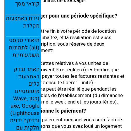
d'hygiène de nos unités de stockage.
קוראי
מסך
Dois-je m'engager pour une période spécifique?
ניווט
באמצעות
Pas du tout !
מקלדת
Vous pouvez mettre fin à votre période de location
quand vous le souhaitez, et la résiliation est aussi
תיאורי
טקסט
simple que l'inscription, sous réserve de deux
(
alt)
לתמונות
conditions seulement:
משמעותיות
Toutes les dettes relatives à vos unités de
האתר
נבדק
stockage doivent être réglées (c'est-à-dire que
באמצעות
vous devez payer toutes les factures restantes et
vous pourrez ensuite libérer l'unité).
כלים
Le contrat ne peut être résilié que pendant les
אוטומטיים
jours ouvrables de l'établissement (du dimanche
(
כגון
Wave,
au jeudi, fermé le week-end et les jours fériés).
axe,
Google
Comment fonctionne le paiement?
Lighthouse)
Chaque mois, un paiement mensuel vous sera facturé.
ובדיקה
ידנית
Par exemple : Disons que vous avez loué un logement
חלקית
עם