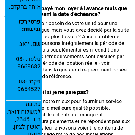
אותה
בהקדם.
Que faire si j'ai payé mon loyer à l'avance mais que
je veux partir avant la date d'échéance?
פרטי
רכז
Vous pensiez avoir besoin de votre unité pour une
נגישות:
période plus longue, mais vous avez décidé par la suite
que vous n'en auriez plus besoin ? Aucun problème !
Nous vous remboursons intégralement la période de
שם:
יואב
location - sans frais supplémentaires ni conditions
particulières. Les remboursements sont calculés par
טלפון: ‎
03-
rapport à votre période de location réelle - voir
9669682
l'exemple fourni dans la question fréquemment posée
ci-dessus à titre de référence.
פקס: ‎
03-
9654527
Que se passe-t-il si je ne paie pas?
Nous faisons de notre mieux pour fournir un service
כתובת
d'entreposage de la meilleure qualité possible.
למשלוח
דואר:
Malheureusement, les clients qui manquent
ת.
ד.
2346,
régulièrement leurs paiements et ne répondent pas aux
ראשון
לציון,
rappels que nous leur envoyons voient le contenu de
מיקוד
leur unité de stockage retiré de nos installations.