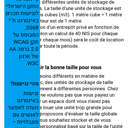
Nous proposons différentes unités de stockage de
התקן
הישראלי
différentes tailles. La taille d'une unité de stockage est
לנגישות
תכנים
évaluée en mètres cubes (m3). 1 mètre cube = 1 mètre
באינטרנט
ת"י
carré dont la hauteur est de 1 mètre.
Le coût de location d'un entrepôt privé en fonction de
5568,
sa taille, donc, selon un calcul de 40 NIS pour chaque
המבוסס
על
mètre cube (pour chaque mois) sera le coût de location
תקן
WCAG
de l'entrepôt pour toute la période.
2.0
ברמה
AA
של
ארגון
W3C.
Comment choisir la bonne taille pour vous
Chacun a des besoins différents en matière de
stockage, et donc, des unités de stockage de taille
מהי
נגישות?
différente conviennent à différentes personnes. Chez
נגישות
Ichsun Kol, nous ne voulons pas que vous payiez un
באינטרנט
supplément pour un espace dont vous n'avez pas
נועדה
לאפשר
besoin. Au lieu de louer une unité trop grande pour
vous, nous vous proposons d'évaluer la taille globale
לאנשים
עם
des objets que vous souhaitez stocker et de vous
מוגבלויות –
fournir un devis personnalisé basé sur la taille de l'unité