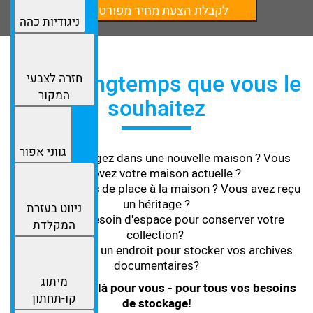
לקבלת הצעת מחיר מפורטת
ניגודיות כהה
Aussi longtemps que vous le
חזרה לצבעי
המקור
souhaitez
גווני אפור
Vous déménagez dans une nouvelle maison ? Vous
Rénovez votre maison actuelle ?
Vous n'avez plus de place à la maison ? Vous avez reçu
un héritage ?
ניווט בעזרת
Vous avez besoin d'espace pour conserver votre
המקלדת
collection?
Vous cherchez un endroit pour stocker vos archives
documentaires?
מיתוג
Nous sommes là pour vous - pour tous vos besoins
קו-תחתון
de stockage!