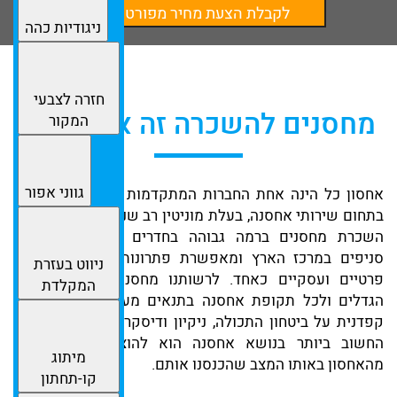
לקבלת הצעת מחיר מפורטת
ניגודיות כהה
חזרה לצבעי
מחסנים להשכרה זה אחסון כל
המקור
גווני אפור
אחסון כל הינה אחת החברות המתקדמות והמובילות בעולם
בתחום שירותי אחסנה, בעלת מוניטין רב שנים. החברה מציעה
השכרת מחסנים ברמה גבוהה בחדרים פרטיים בשלושה
סניפים במרכז הארץ ומאפשרת פתרונות אחסון ללקוחות
ניווט בעזרת
פרטיים ועסקיים כאחד. לרשותנו מחסנים להשכרה בכל
המקלדת
הגדלים ולכל תקופת אחסנה בתנאים מעולים, תוך שמירה
קפדנית על ביטחון התכולה, ניקיון ודיסקרטיות מלאה .הדבר
החשוב ביותר בנושא אחסנה הוא להוציא את החפצים
מיתוג
מהאחסון באותו המצב שהכנסנו אותם.
קו-תחתון