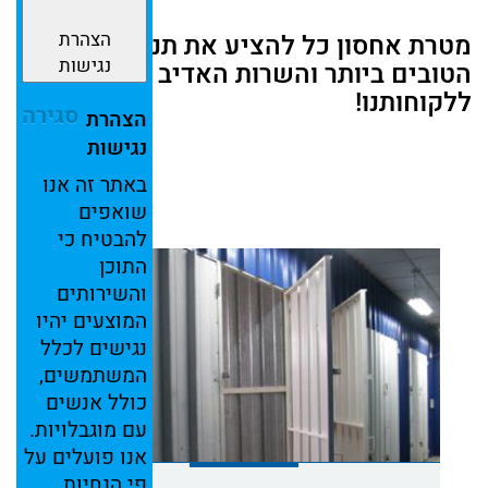
הצהרת
מטרת אחסון כל להציע את תנאי האחסנה
נגישות
הטובים ביותר והשרות האדיב ביותר
ללקוחותנו!
סגירה
הצהרת
נגישות
באתר
זה
אנו
שואפים
להבטיח
כי
התוכן
והשירותים
המוצעים
יהיו
נגישים
לכלל
המשתמשים,
כולל
אנשים
עם
מוגבלויות.
אנו
פועלים
על
פי
הנחיות