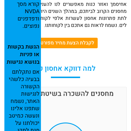
קורא
מסך
אחיסמך ואזור כנות מאפשרים לנו להעניק שירות השכרת
NVDA
מחסנים הקרוב לביתכם, במהלך השנים היה לנו הזכות והעונג
ודפדפנים
לתת פתרונות אחסון לעשרות אלפי לקוחות מהארץ ומעבר
לים. נשמח לראות גם אתכם בין לקוחותנו.
נפוצים.
לקבלת הצעת מחיר מפורטת
הגשת
בקשות
או
פניות
בנושא
נגישות
למה דווקא אחסון כל
אם
נתקלתם
בבעיה
כלשהי
הקשורה
מחסנים להשכרה בשיטת הכספת
לנגישות
האתר,
נשמח
שתפנו
אלינו
ונעשה
כמיטב
יכולתנו
על
מנת
לתקן