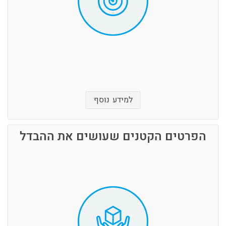
נזילות..
שלום לאבק, לסופות חול או סתם לאנשים סקרנים
ועו"ש שמציצים מה יש במחסן. מה ששלך שלך
זכותך לפרטיות.
למידע נוסף
הפרטים הקטנים שעושים את ההבדל
לכל לקוח\ה צורך אחר כמות אחרת ופרק זמן אחסון
שונה.
אנחנו נייעץ לכם ונתאים עבורכם מחסן אישי בדיוק
בגודל שאתם צריכים + הובלה בדיוק בתקציב שלכם
הדברים
התשלום החודשי יחסי לגודל המחסן אשר מותאם
אישית לפי נפח התכולה הכולל שאתם צריכים
לאחסן.