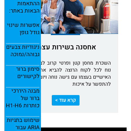
ההתאמות
הבאות
באתר:
אפשרות
שינוי
גודל
גופן
אחסנה בשירות עצמי
ניגודיות
צבעים
גבוהה/
נמוכה
השכרת מחסן קטן ופרטי קרוב לבית במחיר
סימון
ברור
נוח לכל לקוח הרוצה להביא את החפצים
לקישורים
האישיים בעצמו עם גישה נוחה ויומיומית בלי
להתפשר על איכות
מבנה
היררכי
ברור
של
קרא עוד >
כותרות
H6
H1-
שימוש
בתגיות
ARIA
עבור