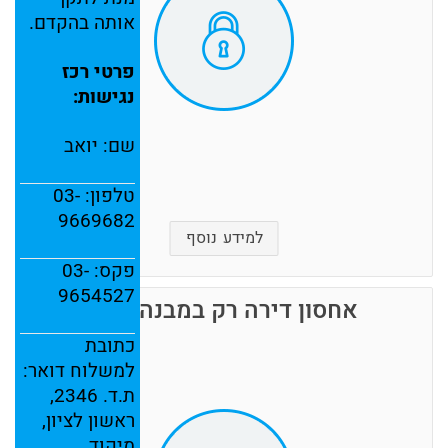
אותה
בהקדם.
פרטי
רכז
נגישות:
שם:
יואב
טלפון: ‎
03-
9669682
למידע נוסף
פקס: ‎
03-
9654527
אחסון דירה רק במבנה בטון
לכל לקוח מחסן פרטי הנעול בשני מנעולים כמו
כתובת
כספת.
למשלוח
דואר:
מנעול אחד של הלקוח בלבד, והמנעול השני שלנו
בלבד, אין הצד האחד יכול לפתוח ללא נוכחות הצד
ת.
ד.
2346,
האחר.
ראשון
לציון,
רק למורשה כניסה מטעם הלקוח הרשום בחוזה תינתן
מיקוד