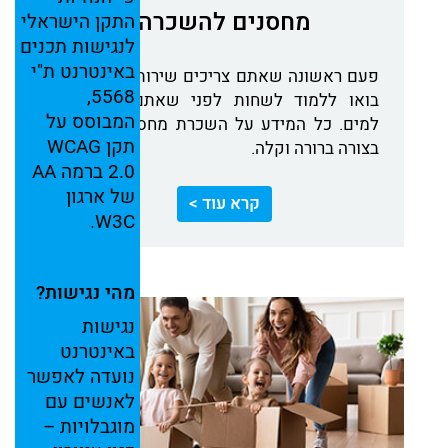
מחסנים להשכרה
התקן
הישראלי
לנגישות
תכנים
באינטרנט
ת"י
פעם ראשונה שאתם צריכים שירותי אחסנה?
5568,
בואו ללמוד לשחות לפני שאתם קופצים
המבוסס
על
למים. כל המידע על השכרת מחסנים רשום
תקן
WCAG
בצורה ברורה וקלה.
2.0
ברמה
AA
של
ארגון
קרא עוד >
W3C.
מהי
נגישות?
נגישות
באינטרנט
נועדה
לאפשר
לאנשים
עם
מוגבלויות –