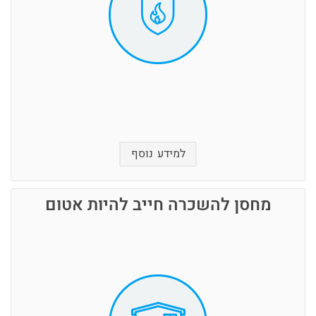
תמונות אלבום, צילומים וציורים.
אחסון רהיטים דמוי עור או פורמייקה
מוצרי תינוקות וצעצועי פלסטיק
כלי מטבח והגשת אוכל מחומרים סינטטיים.
למידע נוסף
מחסן להשכרה חייב להיות אטום
מערכת גילוי אש מלאה הכוללת גלאי עשן, איסור
עישון גורף במתחם האחסנה, רכזת אש המתריעה דרך
אזעקה, מערכת כיבוי אש אוטומטית וספינקלרים.
המחסנים שלנו אינם עשויים מחומרים דליקים וחל
איסור על כל אחסנה של בלוני גז או חומרים דליקים
אחרים.
אמצעי הגנה וניטור אלקטרונים ואופטיים, גלאי נפח