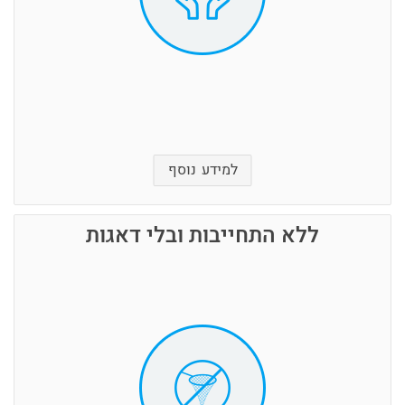
סידור נכון וחכם יחסוך במקום וממילא יחסוך לכם
במחיר שאלו אותנו ונשמח לחלוק בידע שהצטבר עם
הניסיון.
למידע נוסף
ללא התחייבות ובלי דאגות
מחסנים הכי נקיים שיש בלי מכרסמים למיניהם
שירות לקוחות מהיר, מקצועי, אדיב ואמין.
ביטוח ראשוני חינם בלי להתרוצץ ולחפש במקום
אחר
תשלום יחסי פר חודש או שבוע בהתאם לתקופה
3 סניפים קרובים לכל מקום במרכז הארץ
מחיר קבוע, ידוע מראש, בלי משחקים ובלי קונץ