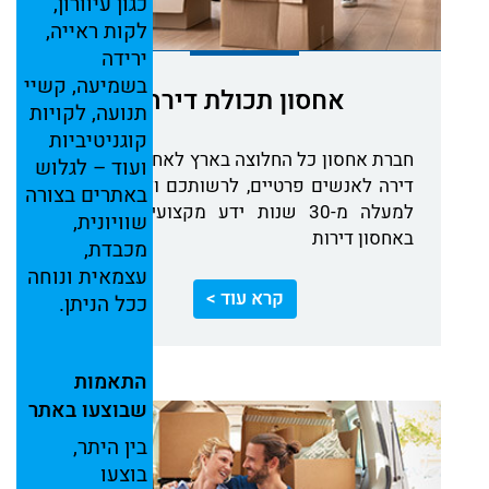
כגון
עיוורון,
לקות
ראייה,
ירידה
בשמיעה,
קשיי
אחסון תכולת דירה
תנועה,
לקויות
קוגניטיביות
חברת אחסון כל החלוצה בארץ לאחסון תכולת
ועוד –
לגלוש
דירה לאנשים פרטיים, לרשותכם ולשירותכם
באתרים
בצורה
למעלה מ-30 שנות ידע מקצועיות וניסיון
שוויונית,
באחסון דירות
מכבדת,
עצמאית
ונוחה
קרא עוד >
ככל
הניתן.
התאמות
שבוצעו
באתר
בין
היתר,
בוצעו