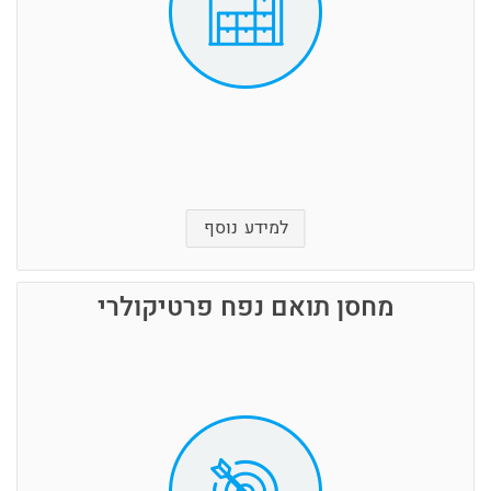
ותנועה עם חיבור למוקד שמירה 24/7
נעילת כל מחסן בנפרד ונעילה הרמטית של כל
המתחם ע"י סורג ובריח ודריכת מע' התראה.
למידע נוסף
מחסן תואם נפח פרטיקולרי
מחסן נעול נועד להבטיח שאף גורם לא ייכנס ללא
רשות.
אחסון תכולה צריך להישאר סטרילי, ללא מזיקים
למיניהם
הדברים שלכם לא אוהבים גשם רוח טפטופים או