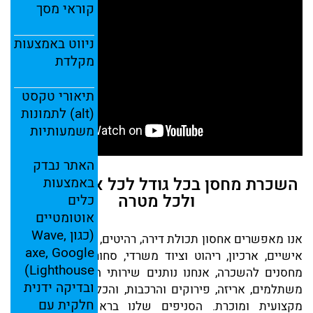
קוראי
מסך
ניווט
באמצעות
מקלדת
תיאורי
טקסט
(
alt)
לתמונות
משמעותיות
האתר
נבדק
השכרת מחסן בכל גודל לכל אחד לכל זמן
באמצעות
ולכל מטרה
כלים
אוטומטיים
(
כגון
Wave,
אנו מאפשרים אחסון תכולת דירה, רהיטים, ציוד עסקי, חפצים
axe,
Google
אישיים, ארכיון, ריהוט וציוד משרדי, סחורה וגלריות. מלבד
Lighthouse)
מחסנים להשכרה, אנחנו נותנים שירותי הובלה עם מחירים
ובדיקה
ידנית
משתלמים, אריזה, פירוקים והרכבות, והכל תחת חברה אחת
חלקית
עם
מקצועית ומוכרת. הסניפים שלנו בראשון לציון, מושב