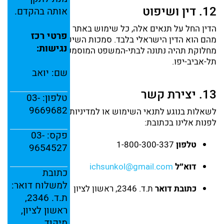
12.
דין
ושיפוט
אותה
בהקדם.
הדין
החל
על
תנאים
אלה,
כל
שימוש
באתר
וכל
סכסוך
הנובע
פרטי
רכז
מהם
הוא
הדין
הישראלי
בלבד.
סמכות
השיפוט
הבלעדית
בכל
נגישות:
מחלוקת
תהיה
נתונה
לבתי-
המשפט
המוסמכים
במחוז
תל-
אביב-
יפו.
שם:
יואב
13.
יצירת
קשר
טלפון: ‎
03-
9669682
לשאלות
בנוגע
לתנאי
השימוש
או
למדיניות
העוגיות,
ניתן
לפנות
אלינו
בכתובת:
פקס: ‎
03-
טלפון
337
300-
800-
1-
9654527
דוא״ל
com
gmail.
ichsunkol@
כתובת
למשלוח
דואר:
כתובת
דואר
ת.
ד.
2346,
ראשון
לציון
7512301
ת.
ד.
2346,
ראשון
לציון,
מיקוד