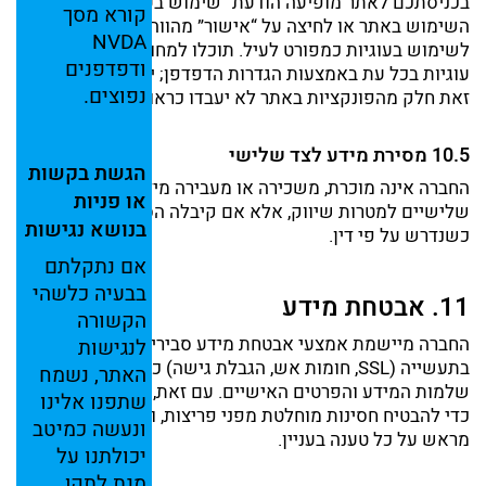
בכניסתכם
לאתר
מופיעה
הודעת “
שימוש
בעוגיות”.
המשך
קורא
מסך
השימוש
באתר
או
לחיצה
על “
אישור”
מהווה
הסכמתכם
NVDA
לשימוש
בעוגיות
כמפורט
לעיל.
תוכלו
למחוק
או
לחסום
ודפדפנים
עוגיות
בכל
עת
באמצעות
הגדרות
הדפדפן;
ייתכן
שבעקבות
נפוצים.
זאת
חלק
מהפונקציות
באתר
לא
יעבדו
כראוי.
10.5
מסירת
מידע
לצד
שלישי
הגשת
בקשות
החברה
אינה
מוכרת,
משכירה
או
מעבירה
מידע
אישי
לצדדים
או
פניות
שלישיים
למטרות
שיווק,
אלא
אם
קיבלה
הסכמה
מפורשת
או
בנושא
נגישות
כשנדרש
על
פי
דין.
אם
נתקלתם
בבעיה
כלשהי
11.
אבטחת
מידע
הקשורה
החברה
מיישמת
אמצעי
אבטחת
מידע
סבירים
ומקובלים
לנגישות
בתעשייה (
SSL,
חומות
אש,
הגבלת
גישה)
כדי
להגן
על
האתר,
נשמח
שלמות
המידע
והפרטים
האישיים.
עם
זאת,
אין
בהתחייבות
זו
שתפנו
אלינו
כדי
להבטיח
חסינות
מוחלטת
מפני
פריצות,
והמשתמש
מוותר
ונעשה
כמיטב
מראש
על
כל
טענה
בעניין.
יכולתנו
על
מנת
לתקן