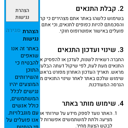
2.
קבלת
התנאים
הצהרת
נגישות
בשימוש
כלשהו
באתר
אתם
מצהירים
כי
קראתם,
הבנתם
והסכמתם
להיות
כפופים
לתנאים,
וכי
אתם
בני
18
ומעלה
או
סגירה
פועלים
באישור
אפוטרופוס
חוקי.
הצהרת
נגישות
באתר
זה
אנו
3.
שינוי
ועדכון
התנאים
שואפים
החברה
רשאית
לשנות,
לעדכן
או
להפסיק
את
השירותים
או
להבטיח
כי
התנאים
מעת
לעת,
לפי
שיקול
דעתה
הבלעדי
וללא
הודעה
התוכן
מראש.
תאריך
העדכון
האחרון
מפורט
בראש
המסמך.
המשך
והשירותים
שימוש
שלכם
באתר
לאחר
שינוי
התנאים
מהווה
קבלה
של
המוצעים
יהיו
הגרסה
המעודכנת.
נגישים
לכלל
המשתמשים,
4.
שימוש
מותר
באתר
כולל
אנשים
עם
מוגבלויות.
האתר
נועד
לספק
מידע
על
שירותי
אחסנה
שהחברה
מציעה
ולתת
למשתמשים
אפשרות
ליצור
אנו
קשר
או
פועלים
על
לבקש
הצעת
מחיר.
פי
הנחיות