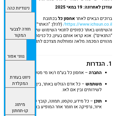
עודכן
לאחרונה: ‎
19
במאי
2025
ניגודיות כהה
ברוכים
הבאים
לאתר
אחסון
כל
בכתובת
il/
co.
ichsun.
www.
https://
(
להלן: “
האתר”).
הגלישה
חזרה לצבעי
והשימוש
באתר
כפופים
לתנאי
השימוש
שלהלן (
להלן:
המקור
“
התנאים”).
אנא
קראו
אותם
בעיון;
כל
כניסה
או
שימוש
באתר
מהווים
הסכמה
מלאה
ומוחלטת
מצדכם
לתנאים
אלה.
גווני אפור
1.
הגדרות
החברה
–
אחסון
כל
בע״מ
ו/
או
מי
מטעמה.
ניווט בעזרת
המקלדת
משתמש
–
כל
אדם
הגולש
באתר,
בין
אם
נרשם
לשירותים
ובין
אם
לאו.
תוכן
–
כל
מידע,
טקסט,
תמונה,
קובץ
קול,
תוכנה,
קוד,
מיתוג
איור,
גרפיקה
או
חומר
אחר
המופיע
באתר.
קו-תחתון