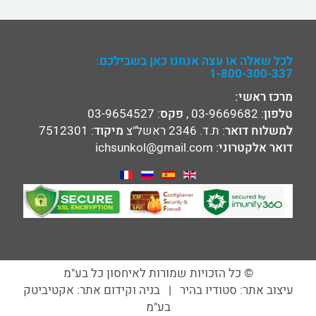
לכל שאלה או עצה אנחנו כאן בשבילכם:
1-800-300-337
מרכז ראשי:
טלפון
:
03-9669682
,
פקס
: 03-9654527
למשלוח דואר
: ת.ד. 2346 ראשל"צ
מיקוד
: 7512301
דואר אלקטרוני
:
ichsunkol@gmail.com
© כל הזכויות שמורות לאיחסון כל בע"מ
עיצוב אתר: סטודיו בהיר | בניה וקידום אתר: אקטיביטק
בע"מ