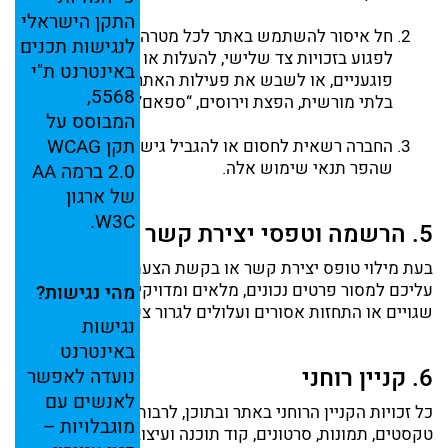
התקן
הישראלי
חל
איסור
להשתמש
באתר
לכל
מטרה
בלתי
חוקית,
לנגישות
תכנים
לפגוע
בזכויות
צד
שלישי,
להעלות
או
לשלוח
תכנים
באינטרנט
ת"י
פוגעניים,
או
לשבש
את
פעילות
האתר (
לרבות
חדירה
5568,
בלתי
מורשית,
הפצת
וירוסים, “
ספאם”
וכיו״ב).
המבוסס
על
תקן
WCAG
החברה
רשאית
לחסום
או
להגביל
גישה
של
משתמש
שהפר
תנאי
שימוש
אלה.
2.0
ברמה
AA
של
ארגון
W3C.
5.
הרשמה
וטפסי
יצירת
קשר
בעת
מילוי
טופס
יצירת
קשר
או
בקשת
הצעת
מחיר
באתר,
עליכם
למסור
פרטים
נכונים,
מלאים
ומדויקים.
מסירת
פרטים
מהי
נגישות?
שגויים
או
התחזות
אסורים
ועלולים
לגרור
צעדים
משפטיים.
נגישות
באינטרנט
6.
קניין
רוחני
נועדה
לאפשר
לאנשים
עם
כל
זכויות
הקניין
הרוחני
באתר
ובתוכן,
לרבות
סימני
מסחר,
מוגבלויות –
טקסטים,
תמונות,
סרטונים,
קוד
תוכנה
ועיצוב –
הינן
רכוש