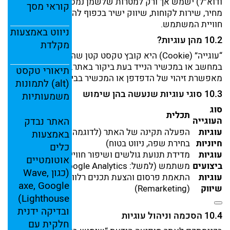
ודוא״ל)
ישמש
אך
ורק
למטרות
שלשמן
נמסר:
מתן
הצעת
קוראי
מסך
מחיר,
שירות
לקוחות,
שיווק
ישיר
בכפוף
להסכמה,
ושיפור
חוויית
המשתמש.
ניווט
באמצעות
10.2
מהן
עוגיות?
מקלדת
“
עוגייה” (
Cookie)
היא
קובץ
טקסט
קטן
שהדפדפן
שומר
במחשב
או
במכשיר
הנייד
בעת
ביקור
באתר.
העוגייה
תיאורי
טקסט
מאפשרת
זיהוי
של
הדפדפן
או
המכשיר
בביקורים
חוזרים.
(
alt)
לתמונות
10.3
סוגי
עוגיות
שנעשה
בהן
שימוש
משמעותיות
סוג
משך
תכלית
העוגייה
האתר
נבדק
שמירה
עוגיות
הפעלה
תקינה
של
האתר (
לדוגמה:
שמירת
עד
12
באמצעות
חיוניות
בחירת
שפה,
ניווט
בטוח)
חודשים
כלים
עוגיות
מדידת
תנועת
גולשים
ושיפור
חוויית
עד
24
אוטומטיים
ביצועים
משתמש (
למשל:
Analytics)
Google
חודשים
(
כגון
Wave,
עוגיות
התאמת
פרסום
והצעת
תכנים
רלוונטיים
עד
24
axe,
Google
שיווק
(
Remarketing)
חודשים
Lighthouse)
ובדיקה
ידנית
10.4
הסכמה
וניהול
עוגיות
חלקית
עם