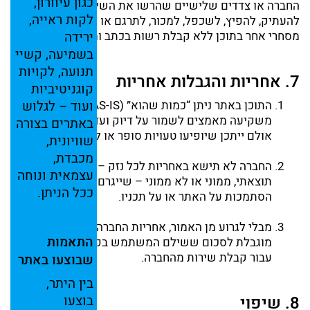
כגון
עיוורון,
החברה
או
צדדים
שלישיים
שהרשו
את
השימוש
לחברה.
אין
לקות
ראייה,
להעתיק,
להפיץ,
לשכפל,
למכור,
לתרגם
או
לעשות
כל
שימוש
מסחרי
אחר
בתוכן
ללא
קבלת
רשות
בכתב
ומראש
ירידה
מהחברה.
בשמיעה,
קשיי
תנועה,
לקויות
7.
אחריות
והגבלות
אחריות
קוגניטיביות
התוכן
באתר
ניתן “
כמות
שהוא” (
IS).
AS-
ועוד –
החברה
לגלוש
משקיעה
מאמצים
לשמור
על
דיוק
ועדכניות
המידע,
באתרים
בצורה
אולם
ייתכן
שיופיעו
טעויות
סופר
או
ליקויים.
שוויונית,
מכבדת,
החברה
לא
תישא
באחריות
לכל
נזק –
ישיר,
עקיף,
עצמאית
ונוחה
תוצאתי,
ממוני
או
לא
ממוני –
שייגרם
בשל
שימוש
או
ככל
הניתן.
הסתמכות
על
האתר
או
על
תכניו.
מבלי
לגרוע
מן
האמור,
אחריות
החברה
בכל
מקרה
התאמות
מוגבלת
לסכום
ששילם
המשתמש
בפועל,
אם
בכלל,
עבור
קבלת
שירות
מהחברה.
שבוצעו
באתר
בין
היתר,
8.
שיפוי
בוצעו