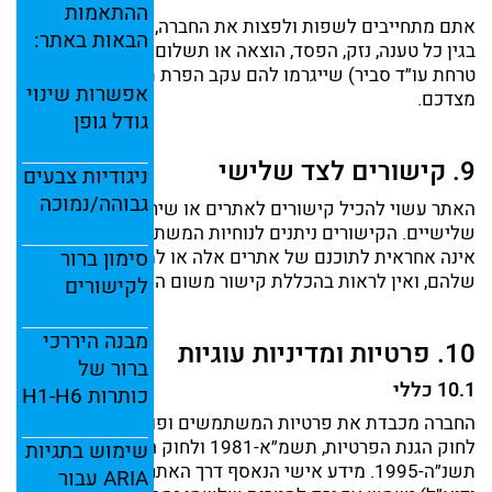
ההתאמות
אתם
מתחייבים
לשפות
ולפצות
את
החברה,
עובדיה
ונציגיה
הבאות
באתר:
בגין
כל
טענה,
נזק,
הפסד,
הוצאה
או
תשלום (
לרבות
שכר
טרחת
עו״ד
סביר)
שייגרמו
להם
עקב
הפרת
תנאים
אלה
אפשרות
שינוי
מצדכם.
גודל
גופן
9.
קישורים
לצד
שלישי
ניגודיות
צבעים
גבוהה/
נמוכה
האתר
עשוי
להכיל
קישורים
לאתרים
או
שירותים
של
צדדים
שלישיים.
הקישורים
ניתנים
לנוחיות
המשתמש
בלבד;
החברה
אינה
אחראית
לתוכנם
של
אתרים
אלה
או
סימון
למדיניות
ברור
הפרטיות
שלהם,
ואין
לראות
בהכללת
קישור
משום
המלצה
או
אישור.
לקישורים
מבנה
היררכי
10.
פרטיות
ומדיניות
עוגיות
ברור
של
10.1
כללי
כותרות
H6
H1-
החברה
מכבדת
את
פרטיות
המשתמשים
ופועלת
בהתאם
לחוק
הגנת
הפרטיות,
תשמ״א-
1981
ולחוק
המחשבים,
שימוש
בתגיות
תשנ״ה-
1995.
מידע
אישי
הנאסף
דרך
האתר (
כגון
שם,
טלפון
ARIA
עבור