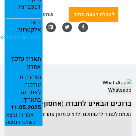
7512301
לקבלת הצעת מחיר
שתפו באמצעות:
דואר
אלקטרוני:
nkol@
gmail.
com
תאריך
עדכון
אחרון
הצהרה
זו
עודכנה
Whatsapp
לאחרונה
בתאריך:
ברוכים הבאים לחברת |אחסון-כל"
11.05.2025
נשמח לעמוד לרשותכם ולהציע מגוון פתרונות אחסון
אתר זה נמצא
בשלבי הנגשה