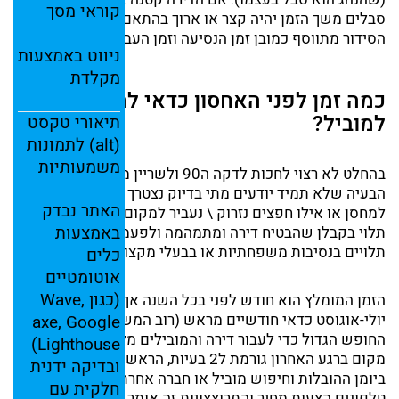
קוראי
מסך
סבלים משך הזמן יהיה קצר או ארוך בהתאם. (על משך זמן
הסידור מתווסף כמובן זמן הנסיעה וזמן העבודה בבית הלקוח).
ניווט
באמצעות
מקלדת
כמה זמן לפני האחסון כדאי להתקשר
למוביל?
תיאורי
טקסט
(
alt)
לתמונות
משמעותיות
בהחלט לא רצוי לחכות לדקה ה90 ולשריין מקום מבעוד מועד
הבעיה שלא תמיד יודעים מתי בדיוק נצטרך ואילו חפצים ניקח
האתר
נבדק
למחסן או אילו חפצים נזרוק \ נעביר למקום אחר. לפעמים זה
באמצעות
תלוי בקבלן שהבטיח דירה ומתמהמה ולפעמים זה בגלל שאנו
תלויים בנסיבות משפחתיות או בבעלי מקצוע.
כלים
אוטומטיים
(
כגון
Wave,
הזמן המומלץ הוא חודש לפני בכל השנה אך לקראת
יולי-אוגוסט כדאי חודשיים מראש (רוב המשפחות מנצלים את
axe,
Google
החופש הגדול כדי לעבור דירה והמובילים מלאים) הזמנת
Lighthouse)
מקום ברגע האחרון גורמת ל2 בעיות, הראשונה חוסר מקום
ובדיקה
ידנית
ביומן ההובלות וחיפוש מוביל או חברה אחרת מה שגורם הרבה
חלקית
עם
טלפונים הצעות מחיר והתרוצצויות זה אומר שלעיתים