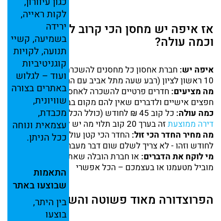
כגון
עיוורון,
לקות
ראייה,
ירידה
אז איפה יש מחסן הכי קרוב לתל אביב
בשמיעה,
קשיי
וכמה עולה?
תנועה,
לקויות
קוגניטיביות
איפה יש:
חברת אחסון כל מחסנים להשכרה, רחוב פלוטיצקי
ועוד –
לגלוש
10 ראשון לציון (רבע שעה מתל אביב עם החניה)
באתרים
בצורה
מה מציעים:
חדרים פרטיים להשכרה לאחסון תכולת דירות
שוויונית,
חפצים אישיים ולדברים שאין להם מקום בבית
מכבדת,
כמה עולה:
כל קוב 45 ₪ לחודש (כולל הכל) כאשר
אחסון
דירה ממוצעת
זה בערך 20 קוב תלוי מה יש לכם
עצמאית
ונוחה
מה מחיר החדר הכי זול:
החדר הכי קטן עולה 330 שקל
ככל
הניתן.
לחודש וזהו - לא צריך לשלם שום דבר מעבר לזה
מי לוקח את הדברים:
או חברת הובלה שאתם מזמינים או
מוביל מטעמנו או בעצמכם – הכל אפשרי
התאמות
שבוצעו
באתר
הפרוצדורה מאוד פשוטה והשירות נח וקל
בין
היתר,
בוצעו