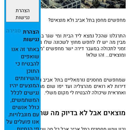
הצהרת
נגישות
מחפשים מחסן בתל אביב ולא מוצאים?
סגירה
הצהרת
התרגלנו שהכל נמצא ליד הבית ומי שגר בתל אביב בכלל לא
נגישות
מבין מה יש לו לחפש מחוץ לשכונה שלו גם שצריכים פתרון
זמני לתכולה במעבר דירה ישר מחפשים "מחסנים בתל אביב"
באתר
זה
אנו
ומוצאים... זהו שלא!
שואפים
להבטיח
כי
התוכן
והשירותים
שמחפשים מחסנים נורמאליים בתל אביב ו/או שירותי אחסון
המוצעים
יהיו
דירות לא רואים מהרצליה ועד יפו שום מחסן בחברה מוכרת
נגישים
לכלל
ואחראית שיכולה להבטיח לי מקום משלי.
המשתמשים,
כולל
אנשים
מוצאים אבל לא בדיוק מה שחיפשתם...
עם
מוגבלויות.
אנו
פועלים
על
פי
הנחיות
נכון שיש מחסנים בתל אביב אבל כל מה שאני מוצא