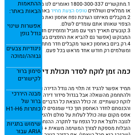
ההתאמות
1.מתקשרים 1800-300-337 ואומרים לנו מה יש לכם לאחסן
הבאות
באתר:
או ממלאים ושולחים
טופס הצעת מחיר
באתר.
2.מקבלים מאיתנו הערכת נפח אחסון ואת מחיר החודשי
הצפוי שאותו אתם עומדים לשלם.
אפשרות
שינוי
3.קובעים תאריך רצוי עם מוביל ומזמינים חדר פרטי בגודל
גודל
גופן
המבוקש (אפשר גם להביא את החפצים בעצמכם)
4.רק ביום באחסון כאשר מקבלים חדר מתחילים את השכירות
ניגודיות
צבעים
ומשלמים רק חודש אחד מראש בכל פעם.
גבוהה/
נמוכה
כמה זמן לוקח לסדר תכולת דירה במחסן?
סימון
ברור
לקישורים
תמיד אפשר להגיד זה תלוי מה גודל הדירה ומי מסדר
מבנה
היררכי
ולהתחמק מהשאלה אבל בגדול סידור דירה ממוצעת בחדר
ברור
של
לוקח כשעתיים. זה כולל הוצאת כל הדברים מהמשאית
כותרות
H6
H1-
והכנסתם לחדר האחסון תוך כדי שמנסים למלא את החדר עד
אפס מקום שזה כולל לעלות על סולם ולהניח חפץ על חפץ
לגובה ולנצל את כל הנפח עד לתקרה. ההנחה היא שחברת
שימוש
בתגיות
הובלות מספקת לצורך המשימה משאית + 3 עד 4 סבלים
ARIA
עבור
(שהנהג הוא סבל בעצמו). אם הדירה קטנה או שיש רק 2