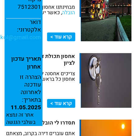
7512301
מבחינתנו אחסון דירה זה קודם כל
הובלה
, כאשר יש צוות סבלים...
דואר
אלקטרוני:
nkol@
gmail.
com
קרא עוד >
אחסון תכולת דירה בראשון
תאריך
עדכון
לציון
אחרון
צריכים אחסנה ליד הבית? סניף
הצהרה
זו
אחסון כל בראשון...
עודכנה
לאחרונה
בתאריך:
קרא עוד >
11.05.2025
אתר זה נמצא
בשלבי הנגשה
תסדרו לי הובלה טובה
אתם עוברים דירה בקרוב, מצאתם