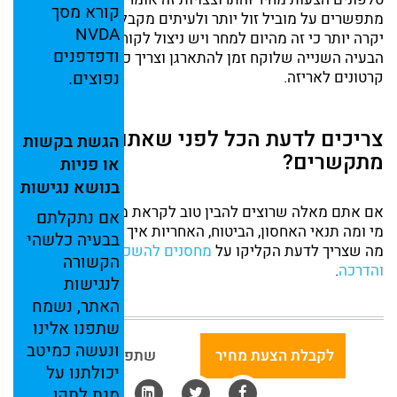
קורא
מסך
מתפשרים על מוביל זול יותר ולעיתים מקבלים הצעת מחיר
NVDA
יקרה יותר כי זה מהיום למחר ויש ניצול לקוחות לחוצים.
ודפדפנים
הבעיה השנייה שלוקח זמן להתארגן וצריך כבר לקבל מהמוביל
נפוצים.
קרטונים לאריזה.
צריכים לדעת הכל לפני שאתם
הגשת
בקשות
מתקשרים?
או
פניות
בנושא
נגישות
אם אתם מאלה שרוצים להבין טוב לקראת מה הולכים, מי נגד
אם
נתקלתם
מי ומה תנאי האחסון, הביטוח, האחריות איך מחשבים נפח, וכל
בבעיה
כלשהי
מה שצריך לדעת הקליקו על
מחסנים להשכרה הנחיות
הקשורה
והדרכה
.
לנגישות
האתר,
נשמח
שתפנו
אלינו
ונעשה
כמיטב
לקבלת הצעת מחיר
שתפו באמצעות:
יכולתנו
על
מנת
לתקן