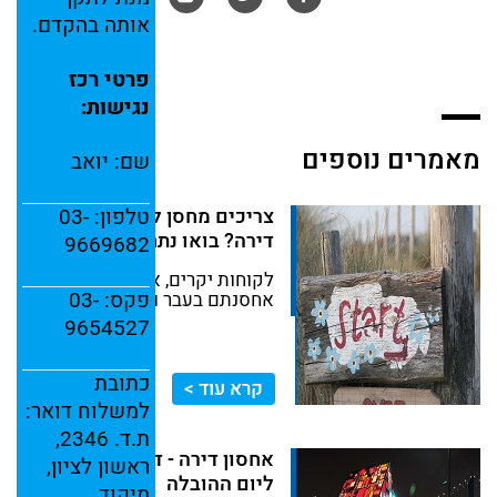
אותה
בהקדם.
פרטי
רכז
נגישות:
מאמרים נוספים
שם:
יואב
טלפון: ‎
03-
צריכים מחסן לאחסון תכולת
דירה? בואו נתחיל:
9669682
לקוחות יקרים, אם עוד לא
פקס: ‎
03-
אחסנתם בעבר וגם אם...
9654527
כתובת
קרא עוד >
למשלוח
דואר:
ת.
ד.
2346,
אחסון דירה - דגשים חשובים
ראשון
לציון,
ליום ההובלה
מיקוד