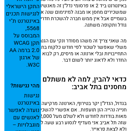
באינטרנט ביד 2 או פרסומי נדל"ן זה מאנשים פרטיים
התקן
הישראלי
שמשכירים מחסן או מבנה למינימום שנה או שנתיים במחירים
לנגישות
תכנים
בשמיים אבל אין ממש חברה להשכרת חדרים פרטיים לפי
באינטרנט
ת"י
גודל ותקופה משתנה.
5568,
המבוסס
על
מה שאני צריך זה משהו מסודר ונקי עם הגנה וביטוח חדר
תקן
WCAG
משלי שאפשר לשכור לפי חודש כלקוח בחברה, בלי
2.0
ברמה
AA
התחייבויות ובלי ארנונה או מיסים, רק לבוא לאחסן לנעול את
של
ארגון
החדר ולא לדאוג יותר לשום דבר.
W3C.
כדאי להבין, למה לא משתלם להשכיר
מהי
נגישות?
מחסנים בתל אביב:
נגישות
באינטרנט
בגדול, הנדל"ן יקר בטירוף, הארנונה מרקיעה שחקים, וכל שטח
נועדה
לאפשר
חנייה נהייה הון תועפות.. אם אפשרי להשכיר מחסן שעולה
מאות בודדות לחודש ולא לשלם מעל 2,000 שקל רק בגלל
לאנשים
עם
שזה תל אביב אני מעדיף לנסוע רבע שעה להתרחק מהבית
מוגבלויות –
ולא לצאת פראייר.