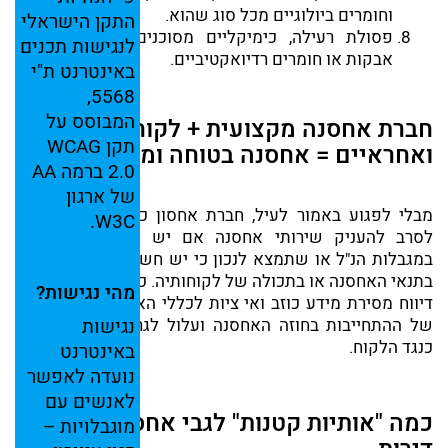
וחומרים ביולוגיים מכל סוג שהוא.
התקן
הישראלי
פסולת רעילה, כימיקליים מסוכנים, רעלים, דשנים,
לנגישות
תכנים
אבקות או חומרים רדיואקטיביים.
באינטרנט
ת"י
5568,
המבוסס
על
חברת אחסנה מקצועית + לקוחות זהירים
תקן
WCAG
ואחראיים = אחסנה בטוחה ומהימנה
2.0
ברמה
AA
של
ארגון
מבלי לפגוע באמור לעיל, חברת אחסון כל שומרת לעצמה
W3C.
לסרב להעניק שירותי אחסנה אם יש חשד לאי עמידה
במגבלות הנ"ל או שתמצא לנכון כי יש חשש כלשהו לפגיעה
בתנאי האחסנה או בתכולה של לקוחותיה. כל העלמת מידע אי
מהי
נגישות?
דיווח מסירת מידע כוזב ואי ציות לכללי האחסנה הינם הפרה
נגישות
של ההתחייבות בחוזה האחסנה ועלול לגרור נקיטת הליכים
כנגד הלקוח.
באינטרנט
נועדה
לאפשר
לאנשים
עם
כמה "אותיות קטנות" לגבי אחסון תכולת
מוגבלויות –