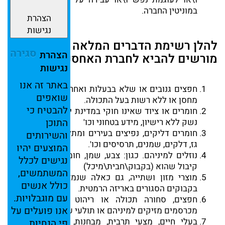
במוניטין החברה.
הצהרת
נגישות
להלן רשימת הדברים המלאה שאינם
סגירה
הצהרת
מורשים להביא לחברת האחסנה:
נגישות
באתר
זה
אנו
חפצים גנובים או שלא בבעלות ואחריות הלקוח השוכר
שואפים
מחסן או ללא רשות בעל התכולה.
להבטיח
כי
חומרים או ציוד שאינו חוקי במדינת ישראל, כגון סמים,
נשק ללא רישיון, מידע בטחוני וכו'
התוכן
חומרים דליקים, נפיצים בעירים ומתלקחים. כגון: בלוני
והשירותים
גז, דלקים, שמנים, תרסיסים וכו'.
המוצעים
יהיו
נוזלים למיניהם. כגון: צבע, שמן, חומרי ניקוי, בכל כלי
נגישים
לכלל
קיבול שהוא (בקבוק\חבית\מיכל)
המשתמשים,
מוצרי מזון ושתייה, גם כאלה שנמצאים באריזות או
כולל
אנשים
בקבוקים הסגורים באריזה הרמטית.
עם
מוגבלויות.
חפצים, סחורה תכולה או ריהוט הנגועים בחרקים
אנו
פועלים
על
מכרסמים מזיקים למיניהם או תולעי עץ.
בעלי חיים, מצעי תרבית, מבחנות, פוחלצים, רקמות
פי
הנחיות