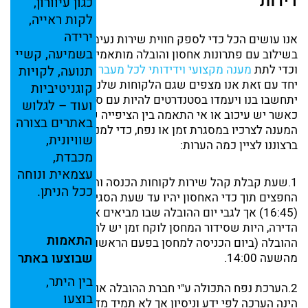
דירות
כגון
עיוורון,
לקות
ראייה,
ירידה
אנו עושים הכל כדי לספק חווית שירות נעימה ומתחשבת
בשמיעה,
קשיי
בשילוב עם פתרונות אחסון והובלה מותאמים לכל סיטואציה
וכדי לתת
מענה מקצועי וידידותי לכל מעבר דירה
ולכל לקוח
תנועה,
לקויות
יחד עם זאת אנו מצפים שגם הלקוחות שלנו בהווה ובעתיד
קוגניטיביות
יתחשבו בנו ויעמדו בסטנדרטים להיות עם סבלנות והבנה
ועוד –
לגלוש
כאשר יש עיכוב או אי התאמה בין הציפייה של הלקוח לבין
באתרים
בצורה
המענה לצרכיו במסגרת זמן או נפח, כדי למנוע אי הבנה שכזו
שוויונית,
ברצוננו לציין כמה הערות:
מכבדת,
עצמאית
ונוחה
1.שעת קבלת קהל שירות לקוחות הכנסה והוצאה של
ככל
הניתן.
החפצים תוך כדי האחסון יהיו עד שעת הסגירה הרשמית
(16:45) אך לגבי יום ההובלה שבו מביאים את כל תכולת
הדירה, היות שסידור המחסן לוקח זמן יש להגיע עם חברת
התאמות
ההובלה (ביום הכניסה למחסן בפעם הראשונה) לא יאוחר
שבוצעו
באתר
מהשעה 14:00.
בין
היתר,
2.הערכת נפח התכולה ע"י חברת ההובלה או חברת האחסנה
בוצעו
הינה הערכה לפי ידע וניסיון אך לא תמיד מדויקת, לעיתים