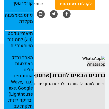
קוראי
מסך
לקבלת הצעת מחיר
שתפו באמצעות:
ניווט
באמצעות
מקלדת
תיאורי
טקסט
(
alt)
לתמונות
משמעותיות
האתר
נבדק
באמצעות
Whatsapp
כלים
ברוכים הבאים לחברת |אחסון-כל"
אוטומטיים
(
כגון
Wave,
נשמח לעמוד לרשותכם ולהציע מגוון פתרונות אחסון
axe,
Google
Lighthouse)
ובדיקה
ידנית
חלקית
עם