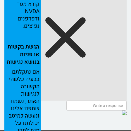
קורא
מסך
NVDA
ודפדפנים
נפוצים.
הגשת
בקשות
או
פניות
בנושא
נגישות
אם
נתקלתם
בבעיה
כלשהי
הקשורה
לנגישות
האתר,
נשמח
שתפנו
אלינו
ונעשה
כמיטב
יכולתנו
על
מנת
לתקן