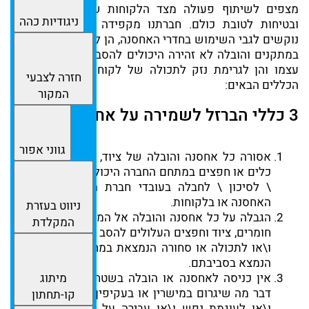
מצפים לשיתוף פעולה מצד הלקוחות שלנו למען איכות
ניגודיות כהה
ובטיחות לטובת כולם. חברתנו מקפידה על כללי אחסנה
נוקשים לגבי השימוש בחדרי האחסנה, הן לגבי אופי השימוש
במתקנים והובלה לא זהירה היכולים להסב נזק למבנה מחסן
עצמו והן לגרימת נזק לתכולה של לקוחותינו וזאת בעזרת
חזרה לצבעי
הכללים הבאים:
המקור
3 כללי הברזל לשמירה על אחסנה בטוחה
גווני אפור
אסורה כל אחסנה והובלה של ציוד, מכשירים, מכונות,
כלים או חפצים במתחם החברה היכולים להביא לפגיעה
\ לסיכון \ לחבלה בעובדי חברת ההובלה או חברת
האחסנה או בלקוחות.
ניווט בעזרת
הגבלה על כל אחסנה והובלה אל המחסנים של תכולה,
המקלדת
חומרים, ציוד וחפצים העלולים להסב נזק למבנה המחסן
ו\או לתכולה או סחורה הנמצאת במחסנים ו\או לרכוש
הנמצא בסביבתם.
מיתוג
אין כניסה לאחסנה או הובלה בשטח האחסנה של כל
דבר מה שיגרום במישרין או בעקיפין להוצאות כספיות
קו-תחתון
ו\או לעוגמת נפש ו\או עבירה על החוק ו\או פגיעה