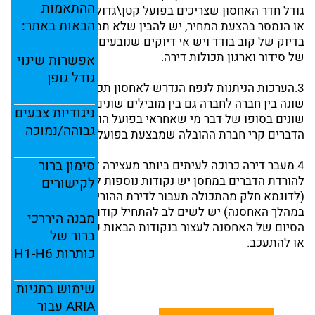
ההתאמות
גודל חדר האחסון שצריכים בפועל קטן\גדול יותר מהמשוער
הבאות
באתר:
או הנמסר בהצעת המחיר, יש להבין שלא תמיד ניתן לאמוד
בדיוק של קוב בודד ויש אי דיוקים שנובעים מאופי העבודה
של סידור וארגון תכולות דירה.
אפשרות
שינוי
גודל
גופן
3.הערכות הניתנות לנפח הנדרש לאחסון תכולות דירות יהיה
שונה בין חברה לחברה גם בין מובילים שונים וגם בין מחסנים
ניגודיות
צבעים
שונים בסופו של דבר מי שאחראי בפועל הוא זה שמסדר את
גבוהה/
נמוכה
הדברים קרי חברת ההובלה שמבצעת בפועל את המלאכה.
סימון
ברור
4.מעבר דירה כרוכה לעיתים ביותר מעצירה אחת כלומר בנוסף
להורדת הדברים במחסן יש נקודות נוספות לאיסוף והורדה
לקישורים
(לדוגמא חלק מהתכולה תעבור לדירת ההורים במגורים זמניים
במהלך האחסנה) יש לשים לב להתחיל קודם במחסן ורק אחרי
מבנה
היררכי
הסיום של האחסנה לעצור בנקודות הבאות על מנת לא לאחר
ברור
של
או להתעכב.
כותרות
H6
H1-
שימוש
בתגיות
ARIA
עבור