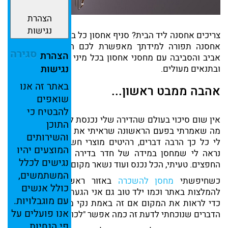
הצהרת
נגישות
צריכים אחסנה ליד הבית? סניף אחסון כל בראשון לציון שיטת
אחסנה תפורה למידתך מאפשרת לכם הגעה בקלות מתל
סגירה
הצהרת
אביב והסביבה עם מחסני אחסון בכל מיני גדלים במחיר הוגן
נגישות
ובתנאים מעולים.
באתר
זה
אנו
אהבה ממבט ראשון...
שואפים
להבטיח
כי
אין שום סיכוי בעולם שהדירה שלי נכנסת למחסן כזה קטן, זה
התוכן
מה שאמרתי בפעם הראשונה שראיתי את יחידת האחסון, יש
והשירותים
לי כל כך הרבה דברים, רהיטים מוצרי חשמל וקרטונים ולא
המוצעים
יהיו
נראה לי שמחסן במידה של חדר בדירה יספיק להכיל את
נגישים
לכלל
החפצים. טעיתי, הכל נכנס ועוד נשאר מקום...
המשתמשים,
כשחיפשתי
מחסן להשכרה
באזור ראשון לציון שמעתי
כולל
אנשים
להמלצות באתר וכמו ילד טוב גם אני הגעתי לחברת האחסנה
עם
מוגבלויות.
כדי לראות את המקום אם זה באמת נקי מסודר וממוגן אחד
אנו
פועלים
על
הדברים שנוכחתי לדעת זה כמה אפשר "לכווץ" את התכולה.
פי
הנחיות