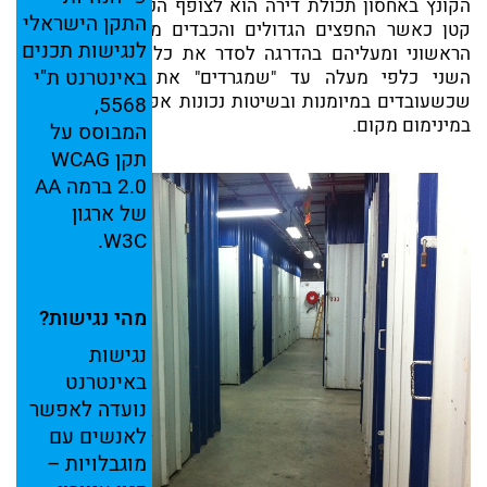
הקונץ באחסון תכולת דירה הוא לצופף הכל על שטח רצפה
התקן
הישראלי
קטן כאשר החפצים הגדולים והכבדים מהווים את הבסיס
לנגישות
תכנים
הראשוני ומעליהם בהדרגה לסדר את כל הדברים אחד על
באינטרנט
ת"י
השני כלפי מעלה עד "שמגרדים" את התקרה. מסתבר
שכשעובדים במיומנות ובשיטות נכונות אפשר להגיע לאחסן
5568,
במינימום מקום.
המבוסס
על
תקן
WCAG
2.0
ברמה
AA
של
ארגון
W3C.
מהי
נגישות?
נגישות
באינטרנט
נועדה
לאפשר
לאנשים
עם
מוגבלויות –