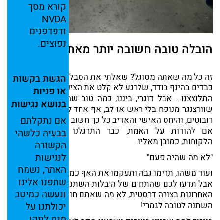
קורא
מסך
NVDA
ודפדפנים
נפוצים.
הובלה טובה חשובה יותר מאחסנה
זה כל מה שאתה מסוגל? שאלתי את הסבל שהרים 4 קרטונים
הגשת
בקשות
כבדים בהינף בודד, שלרגע לא קלט את הציניות שלי, ואז שנינו
או
פניות
התלוצצנו... אבל דוגרי, ביננו, כמה טוב שהעובד הוא לא רק
בנושא
נגישות
שוורצנגר מנופח בלי ראש או לב, אף אחד לא מחפש מובילים
אם
נתקלתם
רובוטים, והיחס האישי והאדיב כל כך חשוב לנו הישראלים וגם
אם להודות על האמת, כבר התרגלנו שלוקחים אותנו,
בבעיה
כלשהי
הלקוחות, כמובן מאליו.
הקשורה
לנגישות
"לא מה שהיה פעם"
האתר,
נשמח
ועוד משהו, תרימו גבה ותעקמו את האף כמה שאתם רוצים,
שתפנו
אלינו
אבל תדעו לכם שהתחום של הובלות השתנה בשנים
ונעשה
כמיטב
האחרונות בצורה דרסטית, לא מה שאתם חושבים, רוצה לומר;
השתנה לטובה לגמרי!
יכולתנו
על
מנת
לתקן