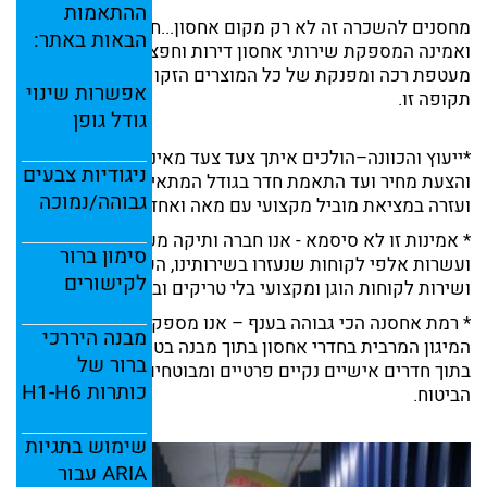
ההתאמות
מחסנים להשכרה זה לא רק מקום אחסון...חברה מקצועית
הבאות
באתר:
ואמינה המספקת שירותי אחסון דירות וחפצים תעניק לך
מעטפת רכה ומפנקת של כל המוצרים הזקוקים לך בעת
אפשרות
שינוי
תקופה זו.
גודל
גופן
*ייעוץ והכוונה–הולכים איתך צעד צעד מאינפורמציה ראשונית
ניגודיות
צבעים
והצעת מחיר ועד התאמת חדר בגודל המתאים בסניף הרצוי
גבוהה/
נמוכה
ועזרה במציאת מוביל מקצועי עם מאה ואחד טיפים על הדרך.
* אמינות זו לא סיסמא - אנו חברה ותיקה מעל 30 שנות ניסיון
סימון
ברור
ועשרות אלפי לקוחות שנעזרו בשירותינו, הערכת נפח אמיתית
לקישורים
ושירות לקוחות הוגן ומקצועי בלי טריקים ובלי רמאויות.
* רמת אחסנה הכי גבוהה בענף – אנו מספקים לכם את רמת
מבנה
היררכי
המיגון המרבית בחדרי אחסון בתוך מבנה בטון שמור ובטוח
ברור
של
בתוך חדרים אישיים נקיים פרטיים ומבוטחים ע"י חברת
כותרות
H6
H1-
הביטוח.
שימוש
בתגיות
ARIA
עבור