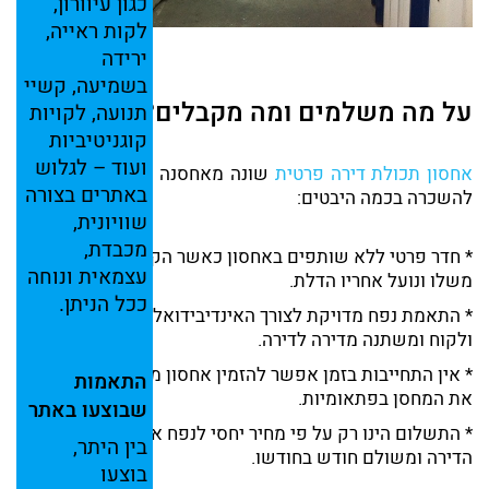
כגון
עיוורון,
לקות
ראייה,
ירידה
בשמיעה,
קשיי
על מה משלמים ומה מקבלים?
תנועה,
לקויות
קוגניטיביות
ועוד –
לגלוש
אחסון תכולת דירה פרטית
שונה מאחסנה עסקית או מכולות
באתרים
בצורה
להשכרה בכמה היבטים:
שוויונית,
מכבדת,
* חדר פרטי ללא שותפים באחסון כאשר הקליינט מביא מנעול
עצמאית
ונוחה
משלו ונועל אחריו הדלת.
ככל
הניתן.
* התאמת נפח מדויקת לצורך האינדיבידואלי של כל לקוח
ולקוח ומשתנה מדירה לדירה.
* אין התחייבות בזמן אפשר להזמין אחסון מהיום למחר ולעזוב
התאמות
את המחסן בפתאומיות.
שבוצעו
באתר
* התשלום הינו רק על פי מחיר יחסי לנפח אחסון תכולת
בין
היתר,
הדירה ומשולם חודש בחודשו.
בוצעו