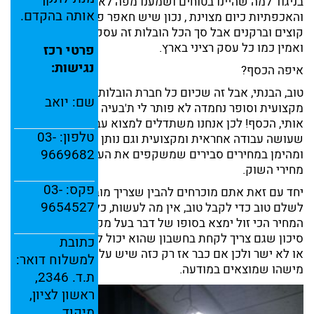
בניגוד למה שהיינו בטוחים ושמענו מפה לאוזן רמת השירות
אותה
בהקדם.
והאכפתיות כיום מצוינת , נכון שיש חאפר פה ושם וגם קצת
קוצים וברקנים אבל סך הכל הובלות זה עסק מכובד מקצועי
ואמין כמו כל עסק רציני בארץ.
פרטי
רכז
נגישות:
איפה הכסף?
טוב, הבנתי, אבל זה שכיום כל חברת הובלות היא סופר
שם:
יואב
מקצועית וסופר נחמדה לא פותר לי ת'בעיה שבאמת מעסיקה
אותי, הכסף! לכן אנחנו משתדלים למצוא עבורך גם מוביל
טלפון: ‎
03-
שעושה עבודה אחראית ומקצועית וגם נותן שירות נעים
9669682
ומהימן במחירים סבירים שמשקפים את העלות האמתית של
מחירי השוק.
פקס: ‎
03-
יחד עם זאת אתם מוכרחים להבין שצריך מוביל טוב וצריך
9654527
לשלם טוב כדי לקבל טוב, אין מה לעשות, כל מי שמחפש את
המחיר הכי זול ימצא בסופו של דבר בעל מקצוע כזה אבל זה
סיכון שגם צריך לקחת בחשבון שהוא יכול להיות לא מקצועי
כתובת
או לא ישר ולכן אם כבר אז רק כזה שיש עליו המלצות ולא
למשלוח
דואר:
מישהו שמוצאים במודעה.
ת.
ד.
2346,
ראשון
לציון,
מיקוד